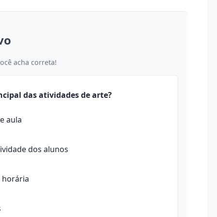
vo
você acha correta!
ncipal das atividades de arte?
de aula
tividade dos alunos
 horária
s