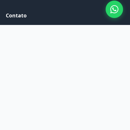
Contato
Email: contato@diariodaeducacao.com.br
WhatsApp: (41) 98774-6386
Atendimento: Seg a Sex, 9h às 18h
Pagamento Seguro
Pagamento 100% Seguro
🔒 Compra 100% Segura