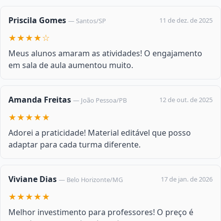
Priscila Gomes
11 de dez. de 2025
— Santos/SP
★★★★☆
Meus alunos amaram as atividades! O engajamento
em sala de aula aumentou muito.
Amanda Freitas
12 de out. de 2025
— João Pessoa/PB
★★★★★
Adorei a praticidade! Material editável que posso
adaptar para cada turma diferente.
Viviane Dias
17 de jan. de 2026
— Belo Horizonte/MG
★★★★★
Melhor investimento para professores! O preço é