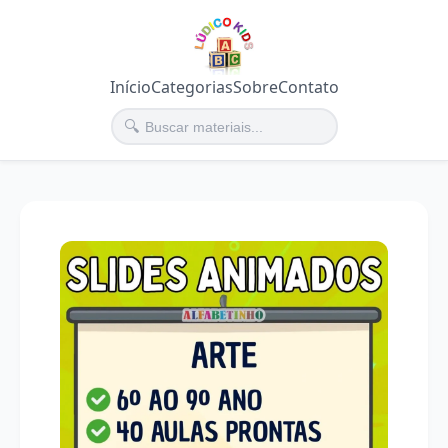
Início
Categorias
Sobre
Contato
🔍