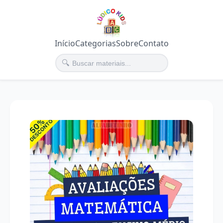
Início
Categorias
Sobre
Contato
🔍