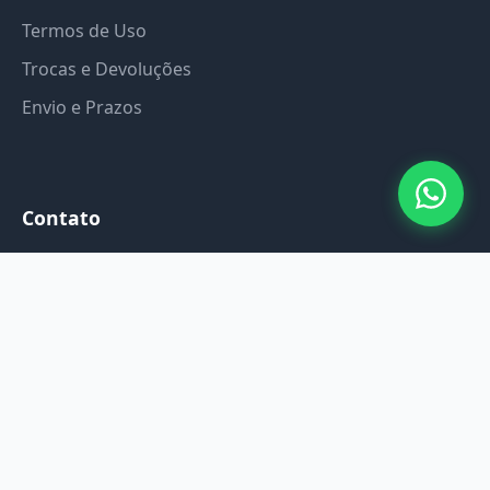
Termos de Uso
Trocas e Devoluções
Envio e Prazos
Contato
Email: contato@diariodaeducacao.com.br
WhatsApp: (41) 98774-6386
Atendimento: Seg a Sex, 9h às 18h
Pagamento Seguro