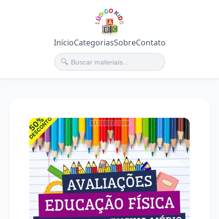
Início
Categorias
Sobre
Contato
🔍