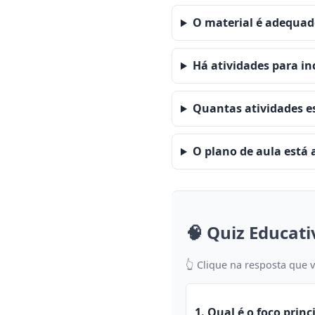
O material é adequado
Há atividades para in
Quantas atividades es
O plano de aula está
🧠 Quiz Educati
👆 Clique na resposta que 
1. Qual é o foco prin