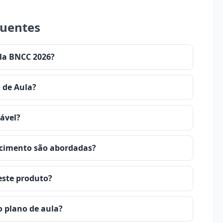
quentes
ula BNCC 2026?
 de Aula?
tável?
ecimento são abordadas?
este produto?
o plano de aula?